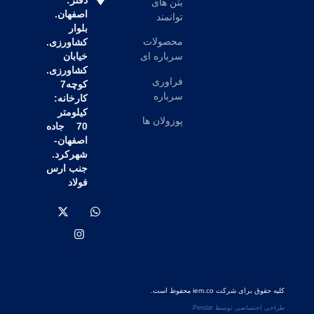
دفتر:
بتن های
اصفهان.
توانمند
بلوار
محصولات
کشاورزی.
خیابان
سرباره ای
کشاورزی.
فراوری
کوچه7
سرباره
کارخانه:
کیلومتر
پوزولان ها
70 جاده
اصفهان-
شهرکرد.
جنب ارس
فولاد
کلیه حقوق برای شرکت iem.co محفوظ است.
طراحی اختصاصی توسط Pendar