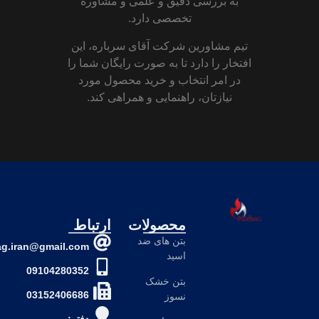
به بررسی دقیق و علمی و مشاوره
تخصصی دارد.
تیم مشاورین شرکت آقای سرباره، این
افتخار را دارد تا به صورت رایگان شما را
در امر انتخاب و خرید محصول مورد
نیازتان، راهنمایی و همراهی کند.
محصولات
ارتباط
بتن های ضد
mrslag.iran@gmail.com
اسید
09104280352
بتن خشک
03152406686
نسوز