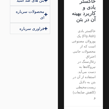
بتن های ضد اسید
خاکستر
بادی و
محصولات سرباره
کاربرد بهینه
ای
آن در بتن
فراوری سرباره
خاکستر بادی
(Fly Ash) یک
پوزولان مصنوعی
است که از
محصولات جانبی
احتراق
زغال‌سنگ در
نیروگاه‌ها به
دست می‌آید.
استفاده از آن در
بتن به دلایل
زیست‌محیطی
(کاهش ضایعات)
و