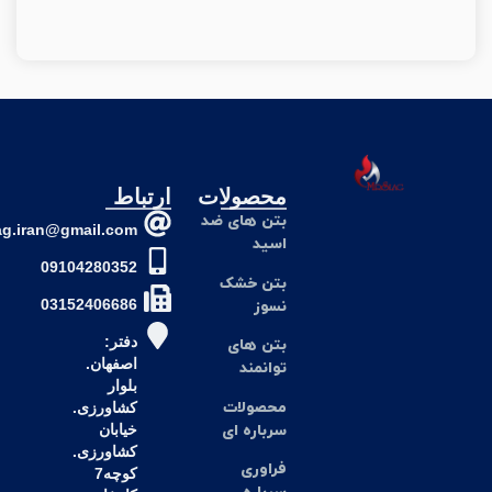
محصولات
ارتباط
بتن های ضد
mrslag.iran@gmail.com
اسید
09104280352
بتن خشک
03152406686
نسوز
دفتر:
بتن های
اصفهان.
توانمند
بلوار
محصولات
کشاورزی.
سرباره ای
خیابان
کشاورزی.
فراوری
کوچه7